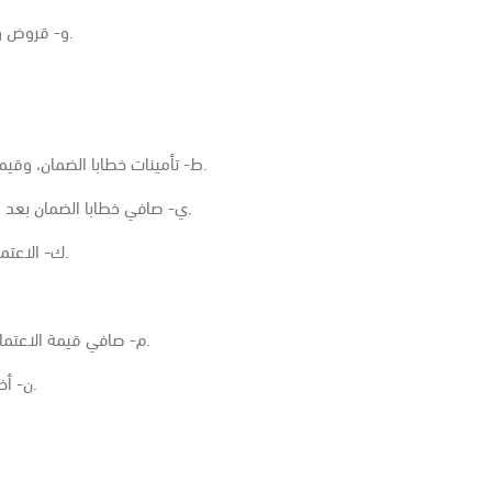
و- قروض وتسهيلات أخرى (الحد المصرح به والمستخدم).
ط- تأمينات خطابا الضمان، وقيمة الضمانات المصرفية الصادرة من بنك تصنيفه.
ي- صافي خطابا الضمان بعد استنزال التأمينات النقدية والضمانات المصرفية.
ك- الاعتمادات المستندية (الحد المصرح به والمستخدم).
م- صافي قيمة الاعتمادات المستندية بعد استبعاد التأمينات النقدية.
ن- أخرى (شيكات آجلة) الحد المصرح به والمستخدم.