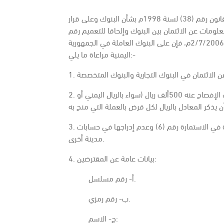
تأكيداً على أهمية معلومات مخاطر الائتمان وعلى ما جاء في القانون رقم (38) لسنة 1998م بشأن البنوك وعلى قرار
 1991م بشأن نظام تبادل المعلومات عن الائتمان بين البنوك وإلحاقا للتعميم رقم
(33379) بتاريخ 14/8/1991م، والتعميم رقم (54064) بتاريخ 2/7/2006م، فإن على البنوك العاملة في الجمهورية
اليمنية مراعاة ما يلي:-
2. الحد الأدنى للائتمان المصرح به (الممنوح) والمستخدم والواجب الإفصاح عنه 500ألف ريال (سواء بالريال اليمني أو
3. على البنوك الإبلاغ عن أي حسابات مكشوفة ضمن البنود المحددة في الاستمارة رقم (6) وعدم إدراجها في حسابات
مدينة أخرى.
4. بيانات عامة عن المقترضين:
أ- رقم مسلسل.
ب- رقم رمزي.
ج- الاسم: