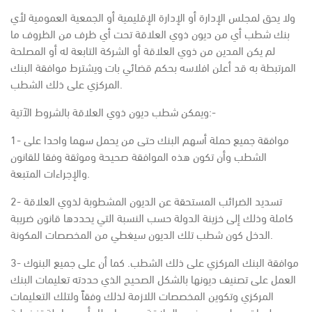
ولا يحق لمجلس الإدارة أو الإدارة الإقليمية أو الجمعية العمومية لأي
بنك شطب أي من ديون ذوي العلاقة تحت أي ظرف من الظروف ما
لم يكن المدين من ذوي العلاقة أو الشركة التابعة له أو المصلحة
المرتبطة به قد أعلن افلاسه بحكم قضائي بات ويشترط موافقة البنك
المركزي على ذلك الشطب.
ويمكن شطب ديون ذوي العلاقة بالشروط الآتية:-
1- موافقة جميع حملة أسهم البنك حتى من يحمل سهما واحدا على
الشطب وأن تكون هذه الموافقة صحيحة وموثقة وفقا للقانون
والإجراءات المتبعة.
2- تسديد الضرائب المستحقة عن الديون المشطوبة لذوي العلاقة
كاملة وذلك إلى خزينة الدولة حسب النسبة التي يحددها قانون ضريبة
الدخل كون شطب تلك الديون سيغطي من المخصصات المكونة.
3- موافقة البنك المركزي على ذلك الشطب. كما أن على جميع البنوك
العمل على تصنيف ديونها بالشكل الصحيح الذي حددته تعليمات البنك
المركزي وتكوين المخصصات اللازمة لذلك وفقاً ولتلك التعليمات
وعليها تحصيل ديون ذوي العلاقة وعدم اعطاء أي معاملة تفضيلية