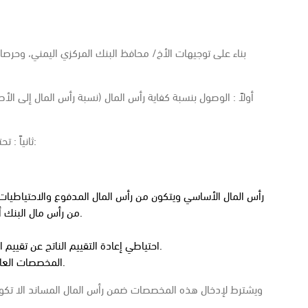
بناء على توجيهات الأخ/ محافظ البنك المركزي اليمني، وحرصا
ثانياً : تحتسب النسبة المذكورة في البند أولاً على النحو التالي:
رأس المال الأساسي ويتكون من رأس المال المدفوع والاحتياطيات ال
من رأس مال البنك أي مساهمة له في رأس مال مصرف محلي آخر.
احتياطي إعادة التقييم الناتج عن تقييم الأصول بقيمتها الجارية بدلا عن كلفتها الدفترية.
المخصصات العامة ومخصصات الديون المشكوك في تحصيلها.
ويشترط لإدخال هذه المخصصات ضمن رأس المال المساند الا تكو