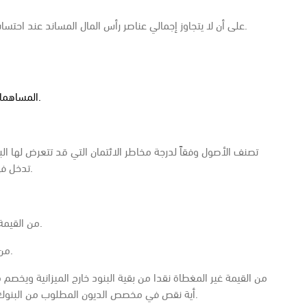
على أن لا يتجاوز إجمالي عناصر رأس المال المساند عند احتساب النسبة عن 100% من مجموع رأس المال الأساسي.
المساهمات في رأس مال المؤسسات والمصارف الأخرى.
تصنف الأصول وفقاً لدرجة مخاطر الائتمان التي قد تتعرض لها الب
تدخل في المقام)، (100%) (تدخل بكامل قيمتها في المقام).
– 20% من القيمة غير المغطاة نقدا من الاعتمادات المستندية.
– 100% من القيمة غير المغطاة نقدا من خطابا الضمان.
أية نقص في مخصص الديون المطلوب من البنوك تكوينها وفقاً للمنشور الدوري رقم (6) لعام 1996م.