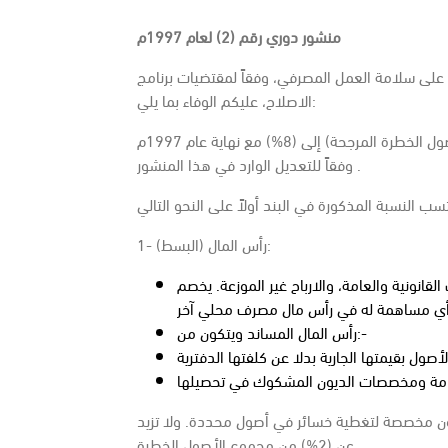
منشور دوري رقم (2) لعام 1997م
 على سلامة العمل المصرفي، وفقاً لمقتضيات برنامج
الاصلاح، عليكم الوفاء بما يلي:
أولاً : الوصول بنسبة كفاية رأس المال (نسبة رأس المال إلى الأصول الخطرة المرجحة) إلى (8%) مع نهاية عام 1997م
وفقاً للتعديل الوارد في هذا المنشور .
1- رأس المال (البسط):
قانونية والعامة، والارباح غير الموزعة. يخصم
رأس المال المساند ويتكون من:-
ن مخصصة لتغطية خسائر في أصول محددة. ولا تزيد
عن (2%) من مجموع الأصول الخطرة.